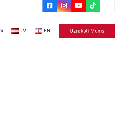
mi
LV
EN
Uzraksti Mums