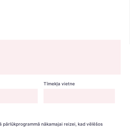
Tīmekļa vietne
jā pārlūkprogrammā nākamajai reizei, kad vēlēšos