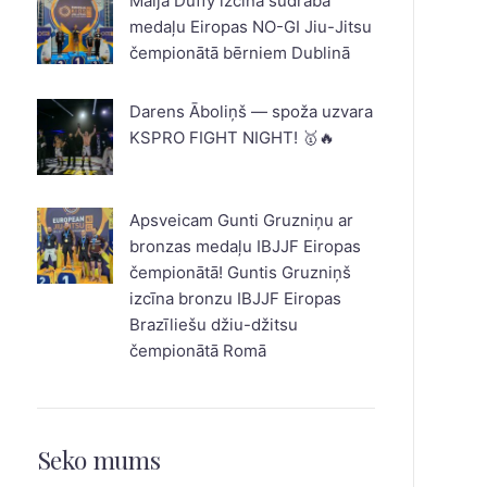
Maija Duffy izcīna sudraba
medaļu Eiropas NO-GI Jiu-Jitsu
čempionātā bērniem Dublinā
Darens Āboliņš — spoža uzvara
KSPRO FIGHT NIGHT! 🥇🔥
Apsveicam Gunti Gruzniņu ar
bronzas medaļu IBJJF Eiropas
čempionātā! Guntis Gruzniņš
izcīna bronzu IBJJF Eiropas
Brazīliešu džiu-džitsu
čempionātā Romā
Seko mums