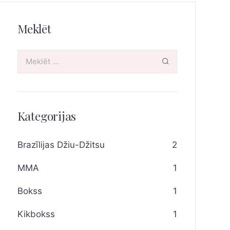
Meklēt
Kategorijas
Brazīlijas Džiu-Džitsu
2
MMA
1
Bokss
1
Kikbokss
1