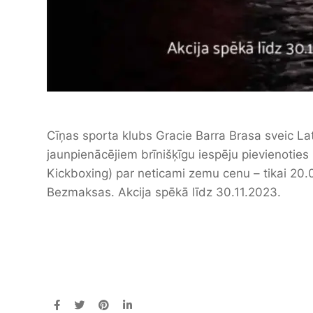
Cīņas sporta klubs Gracie Barra Brasa sveic La
jaunpienācējiem brīnišķīgu iespēju pievienotie
Kickboxing) par neticami zemu cenu – tikai 20.
Bezmaksas. Akcija spēkā līdz 30.11.2023.