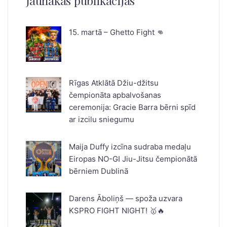
Jaunākās publikācijas
15. martā – Ghetto Fight 👊
Rīgas Atklātā Džiu-džitsu
čempionāta apbalvošanas
ceremonija: Gracie Barra bērni spīd
ar izcilu sniegumu
Maija Duffy izcīna sudraba medaļu
Eiropas NO-GI Jiu-Jitsu čempionātā
bērniem Dublinā
Darens Āboliņš — spoža uzvara
KSPRO FIGHT NIGHT! 🥇🔥