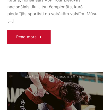
Kauņā, norisinājās AJP Tour Lietuvas
nacionālais Jiu-Jitsu čempionāts, kurā
piedalījās sportisti no vairākām valstīm. Mūsu
[…]
Read more