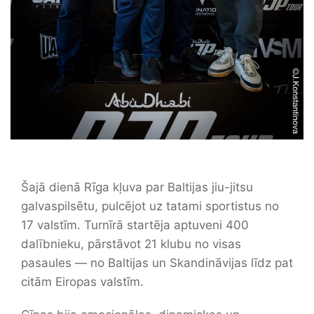
Šajā dienā Rīga kļuva par Baltijas jiu-jitsu
galvaspilsētu, pulcējot uz tatami sportistus no
17 valstīm. Turnīrā startēja aptuveni 400
dalībnieku, pārstāvot 21 klubu no visas
pasaules — no Baltijas un Skandināvijas līdz pat
citām Eiropas valstīm.