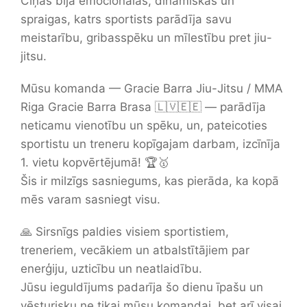
Cīņas bija emocionālas, dinamiskas un
spraigas, katrs sportists parādīja savu
meistarību, gribasspēku un mīlestību pret jiu-
jitsu.
Mūsu komanda — Gracie Barra Jiu-Jitsu / MMA
Riga Gracie Barra Brasa 🇱🇻🇪🇪 — parādīja
neticamu vienotību un spēku, un, pateicoties
sportistu un treneru kopīgajam darbam, izcīnīja
1. vietu kopvērtējumā! 🏆🥇
Šis ir milzīgs sasniegums, kas pierāda, ka kopā
mēs varam sasniegt visu.
🙏 Sirsnīgs paldies visiem sportistiem,
treneriem, vecākiem un atbalstītājiem par
enerģiju, uzticību un neatlaidību.
Jūsu ieguldījums padarīja šo dienu īpašu un
vēsturisku ne tikai mūsu komandai, bet arī visai