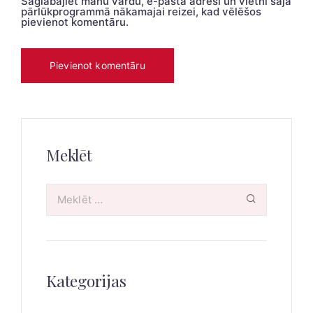
Saglabājiet manu vārdu, e-pasta adresi un vietni šajā
pārlūkprogrammā nākamajai reizei, kad vēlēšos
pievienot komentāru.
Meklēt
Kategorijas