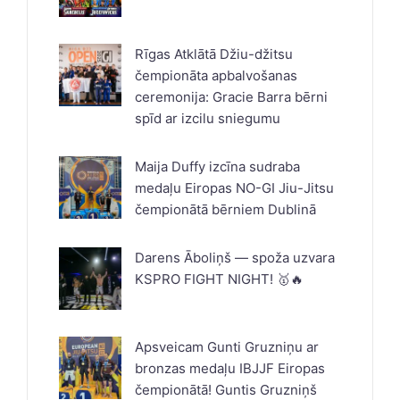
Rīgas Atklātā Džiu-džitsu
čempionāta apbalvošanas
ceremonija: Gracie Barra bērni
spīd ar izcilu sniegumu
Maija Duffy izcīna sudraba
medaļu Eiropas NO-GI Jiu-Jitsu
čempionātā bērniem Dublinā
Darens Āboliņš — spoža uzvara
KSPRO FIGHT NIGHT! 🥇🔥
Apsveicam Gunti Gruzniņu ar
bronzas medaļu IBJJF Eiropas
čempionātā! Guntis Gruzniņš