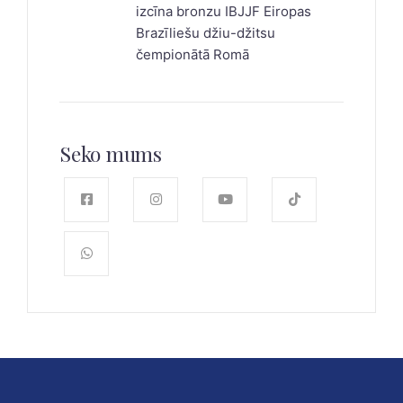
izcīna bronzu IBJJF Eiropas
Brazīliešu džiu-džitsu
čempionātā Romā
Seko mums