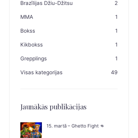
Brazīlijas Džiu-Džitsu
2
MMA
1
Bokss
1
Kikbokss
1
Grepplings
1
Visas kategorijas
49
Jaunākās publikācijas
15. martā – Ghetto Fight 👊